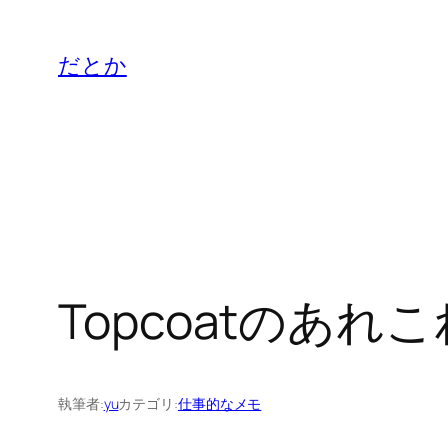
内
容
だとか
を
ス
キ
ッ
プ
Topcoatのあれこ
執筆者:
yu
カテゴリ:
仕事的なメモ