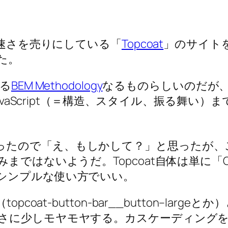
で速さを売りにしている「
Topcoat
」のサイト
た。
てる
BEM Methodology
なるものらしいのだが、T
JavaScript（＝構造、スタイル、振る舞
ileがあったので「え、もしかして？」と思ったが
みまではないようだ。Topcoat自体は単に
シンプルな使い方でいい。
coat-button-bar__button–lar
さに少しモヤモヤする。カスケーディング