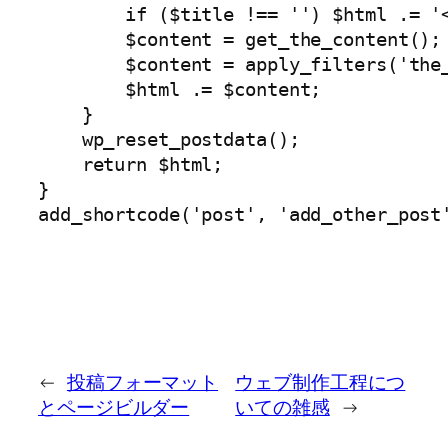
        if ($title !== '') $html .= '<
        $content = get_the_content();

        $content = apply_filters('the_
        $html .= $content;

    }

    wp_reset_postdata();

    return $html;

}

←
投稿フォーマット
ウェブ制作工程につ
とページビルダー
いての雑感
→