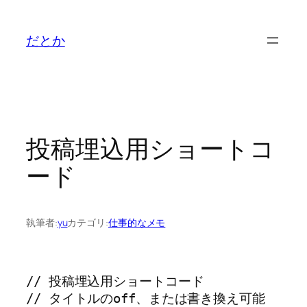
内
容
だとか
を
ス
キ
ッ
プ
投稿埋込用ショートコ
ード
執筆者:
yu
カテゴリ:
仕事的なメモ
// 投稿埋込用ショートコード

// タイトルのoff、または書き換え可能
