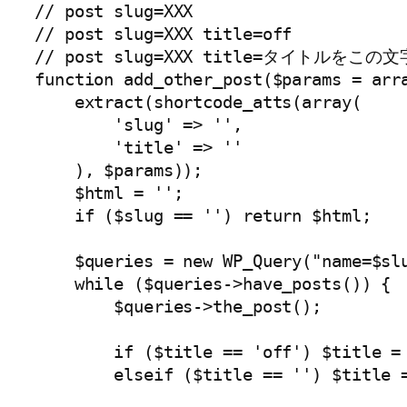
// post slug=XXX

// post slug=XXX title=off

// post slug=XXX title=タイトルをこ
function add_other_post($params = arra
    extract(shortcode_atts(array(

        'slug' => '',

        'title' => ''

    ), $params));

    $html = '';

    if ($slug == '') return $html;

    $queries = new WP_Query("name=$slu
    while ($queries->have_posts()) {

        $queries->the_post();

        if ($title == 'off') $title = 
        elseif ($title == '') $title =