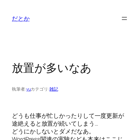
内
容
だとか
を
ス
キ
ッ
プ
放置が多いなあ
執筆者:
yu
カテゴリ:
雑記
どうも仕事が忙しかったりして一度更新が
途絶えると放置が続いてしまう…
どうにかしないとダメだなあ。
WordPress関連の実験なども本来はここじ