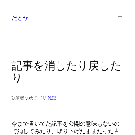
内
容
だとか
を
ス
キ
ッ
プ
記事を消したり戻した
り
執筆者:
yu
カテゴリ:
雑記
今まで書いてた記事を公開の意味もないの
で消してみたり、取り下げたままだった古